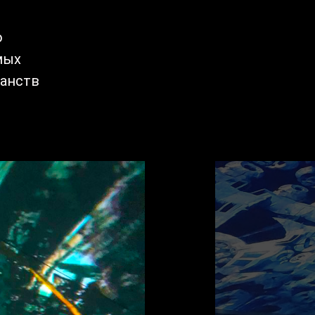
о
мых
ранств