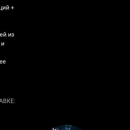
ций +
ей из
 и
ее
АВКЕ: