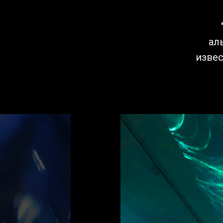
ал
извес