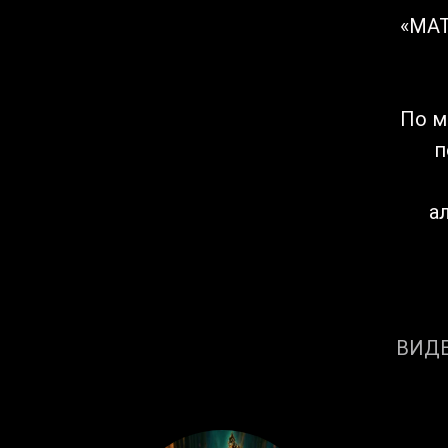
«МАТ
По м
п
а
ВИДЕ