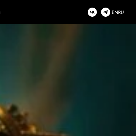
ы
EN
RU