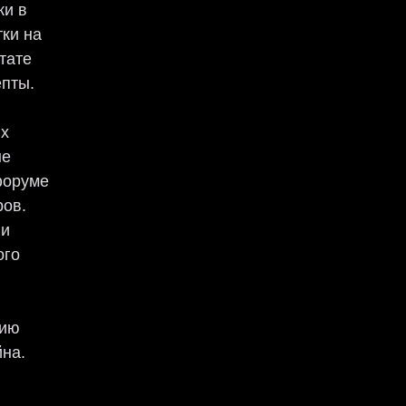
ки в
тки на
тате
епты.
х
не
форуме
ров.
ли
ого
цию
йна.