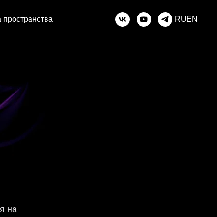
 пространства
RU
EN
я на