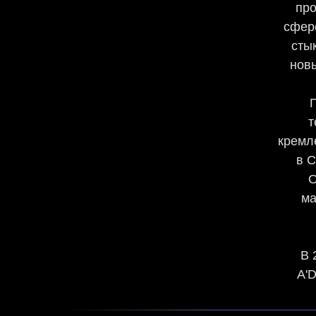
про
сфере
сты
новы
т
кремл
в С
О
ма
В 
A'D