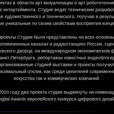
ектах в области арт визуализации и арт робототехни
 интертеймента. Студия ведет технические разрабо
ке художественного и технического, получая в резуль
е уникальные по своим свойствам восприятия конц
Проекты Студии были представлены на всех основны
елевизионных каналах и радиостанциях России, сце
евского дворца, на международном экономическом 
анкт-Петербурге, репортажах известных видеоблоге
рганизованные студией выставки и проекты получи
ксимальный отклик, как среди ценителей современн
искусства так и коммерческих компаний.
2020 году два проекта студии выдвинуты на номина
igital Awards европейского конкурса цифрового диза