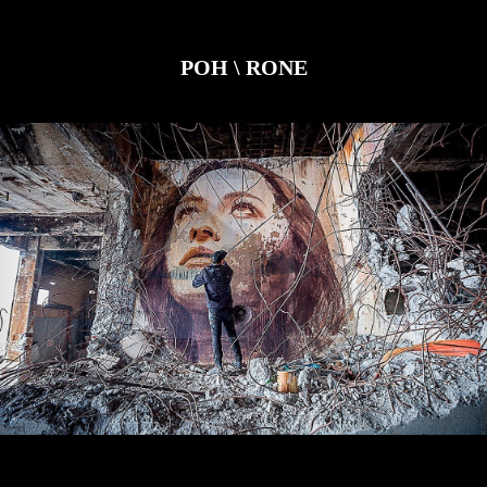
РОН \
RONE